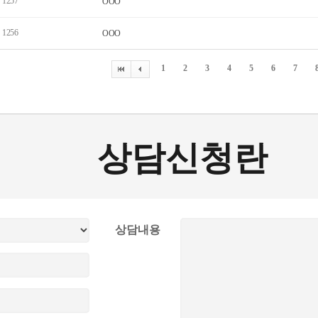
1257
OOO
1256
OOO
1
2
3
4
5
6
7
상담신청란
상담내용