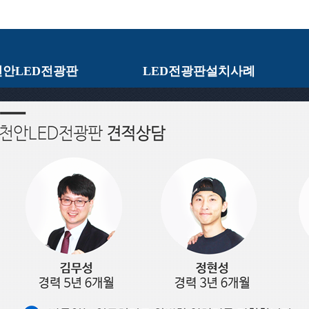
천안LED전광판
LED전광판설치사례