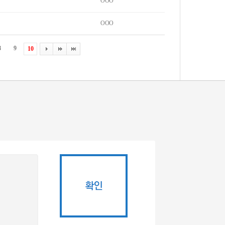
OOO
OOO
8
9
10