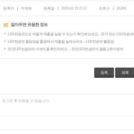
등록자
이막래
등록일
2020-02-19 23:37
조회수
20,891
알아두면 유용한 정보
LED전광판으로 어떻게 매출을 늘릴 수 있는지 확인해보세요. -
돈이 되는 LED전광판
LED전광판 활용법을 활용해서 매출을 늘려보세요. -
LED전광판 활용법
천안LED전광판의 이벤트를 확인하세요. -
천안LED전광판의 물물교환이벤트
등록
목록