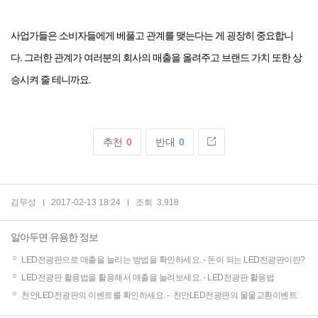
사업가들은 소비자들에게
베풀고 관계를 맺는다는 게 굉장히 중요합니
다.
그러한 관계가 여러분의 회사의
매출을 올려주고 브랜드 가치 또한 상
승시켜 줄 테니까요.
추천
0
반대
0
김무성
2017-02-13 18:24
조회
3,918
알아두면 유용한 정보
LED전광판으로 매출을 늘리는 방법을 확인하세요. -
돈이 되는 LED전광판이란?
LED전광판 활용법을 활용해서 매출을 늘려보세요. -
LED전광판 활용법
천안LED전광판의 이벤트를 확인하세요. -
천안LED전광판의 물물교환이벤트