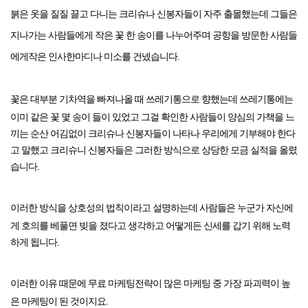
붉은 옷을 질질 끌고 다니는 크리슈나 신봉자들이 자주 출몰했는데
그들은
지나가는 사람들에게 작은 꽃 한 송이를 나누어주며 공항을 방문한 사람들
에게
작은 인사한마디나 미소를 건넸습니다.
꽃은 대부분 기차역을 빠져나올 때
쓰레기통으로 향했는데 쓰레기통에는
이미 같은 꽃 몇 송이 들이 있었고 그걸 확인한
사람들이 양심의 가책을 느
끼는 순산 어김없이 크리슈나 신봉자들이 나타나
우리에게 기부해야 한다
고 말했고 크리슈니 신봉자들은 그러한 방식으로
상당한 모금 실적을 올렸
습니다.
이러한 방식을 상호성의 법칙이라고 설명하는데
사람들은 누군가 자신에
게 호의를 베풀면 빚을 졌다고 생각하고 어떻게든
신세를 갑기 위해 노력
하게 됩니다.
이러한 이유 때문에 무료 마케팅전략이
많은 마케팅 중 가장 파괴력이 높
은 마케팅이 된 것이지요.