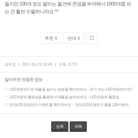
들지만 100개 정도 팔리는
물건에
콘셉을 부여해서 1000개쯤 파
는 건 훨씬 수월하니까요 ^^
추천
0
반대
0
김무성
2017-02-22 10:43
조회
3,771
알아두면 유용한 정보
LED전광판으로 매출을 늘리는 방법을 확인하세요. -
돈이 되는 LED전광판이란?
LED전광판 활용법을 활용해서 매출을 늘려보세요. -
LED전광판 활용법
천안LED전광판의 이벤트를 확인하세요. -
천안LED전광판의 물물교환이벤트
등록
목록