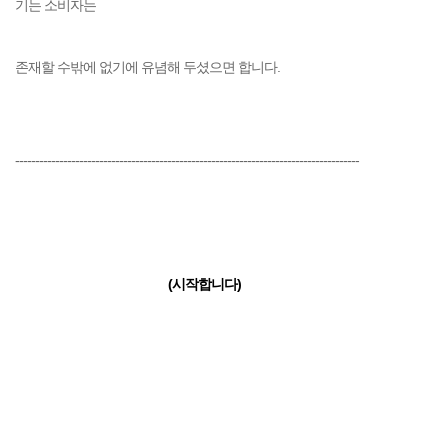
기는 소비자는
존재할 수밖에 없기에 유념해 두셨으면 합니다.
--------------------------------------------------------------------------------------
(시작합니다)